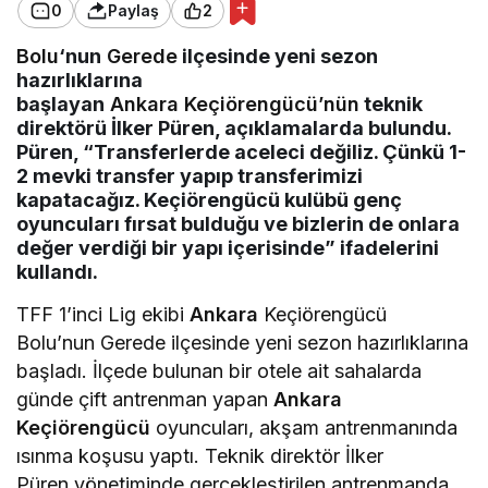
0
Paylaş
2
Bolu
‘nun
Gerede
ilçesinde yeni sezon
hazırlıklarına
başlayan
Ankara Keçiörengücü’nün
teknik
direktörü İlker Püren, açıklamalarda bulundu.
Püren, “Transferlerde aceleci değiliz. Çünkü 1-
2 mevki transfer yapıp transferimizi
kapatacağız. Keçiörengücü kulübü genç
oyuncuları fırsat bulduğu ve bizlerin de onlara
değer verdiği bir yapı içerisinde” ifadelerini
kullandı.
TFF 1’inci Lig ekibi
Ankara
Keçiörengücü
Bolu’nun Gerede ilçesinde yeni sezon hazırlıklarına
başladı. İlçede bulunan bir otele ait sahalarda
günde çift antrenman yapan
Ankara
Keçiörengücü
oyuncuları, akşam antrenmanında
ısınma koşusu yaptı. Teknik direktör İlker
Püren yönetiminde gerçekleştirilen antrenmanda