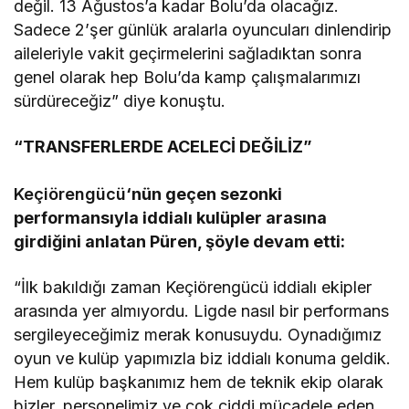
değil. 13 Ağustos’a kadar Bolu’da olacağız.
Sadece 2’şer günlük aralarla oyuncuları dinlendirip
aileleriyle vakit geçirmelerini sağladıktan sonra
genel olarak hep Bolu’da kamp çalışmalarımızı
sürdüreceğiz” diye konuştu.
“TRANSFERLERDE ACELECİ DEĞİLİZ”
Keçiörengücü
‘nün geçen sezonki
performansıyla iddialı kulüpler arasına
girdiğini anlatan Püren, şöyle devam etti:
“İlk bakıldığı zaman Keçiörengücü iddialı ekipler
arasında yer almıyordu. Ligde nasıl bir performans
sergileyeceğimiz merak konusuydu. Oynadığımız
oyun ve kulüp yapımızla biz iddialı konuma geldik.
Hem kulüp başkanımız hem de teknik ekip olarak
bizler, personelimiz ve çok ciddi mücadele eden