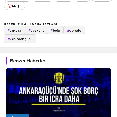
Kızgın
HABERLE ILGILI DAHA FAZLASI
#
ankara
#
başkent
#
bolu
#
gerede
#
keçiörengücü
Benzer Haberler