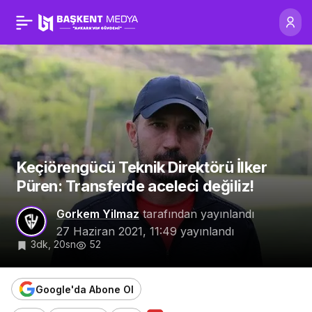
Keçiörengücü Teknik
0
Direktörü İlker Püren:
Transferde aceleci
değiliz!
Keçiörengücü Teknik Direktörü İlker
Püren: Transferde aceleci değiliz!
Gorkem Yilmaz
tarafından yayınlandı
27 Haziran 2021, 11:49
yayınlandı
3dk, 20sn
52
Google'da Abone Ol