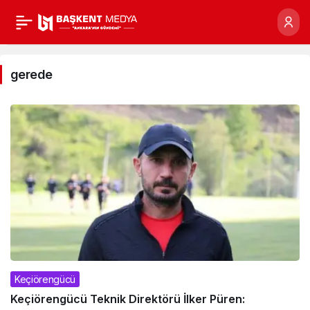
gerede
Haberleri
gerede
Keçiörengücü
Keçiörengücü Teknik Direktörü İlker Püren: