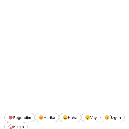
Beğendim
Harika
Haha
Vay
Üzgün
Kızgın