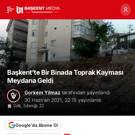
Başkent’te Bir Binada
0
Toprak Kayması
Meydana Geldi
Başkent’te Bir Binada Toprak Kayması
Meydana Geldi
Gorkem Yilmaz
tarafından yayınlandı
30 Haziran 2021, 22:19
yayınlandı
0dk, 54sn
22
Arşiv
Google'da Abone Ol