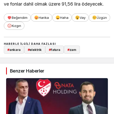
ve fonlar dahil olmak üzere 91,56 lira ödeyecek.
Beğendim
Harika
Haha
Vay
Üzgün
Kızgın
HABERLE ILGILI DAHA FAZLASI
#
ankara
#
elektrik
#
fatura
#
zam
Benzer Haberler