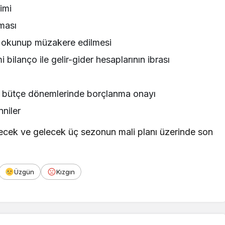
imi
nması
n okunup müzakere edilmesi
anço ile gelir-gider hesaplarının ibrası
 bütçe dönemlerinde borçlanma onayı
nniler
necek ve gelecek üç sezonun mali planı üzerinde son
Üzgün
Kızgın