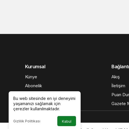
Kurumsal
Bağlantı
Künye
Akış
Abonelik
İletişim
Video
Puan Du
Bu web sitesinde en iyi deneyimi
Galeri
Gazete M
yaşamanızı sağlamak için
çerezler kullanılmaktadır.
Gizlilik Politikası
Kabul