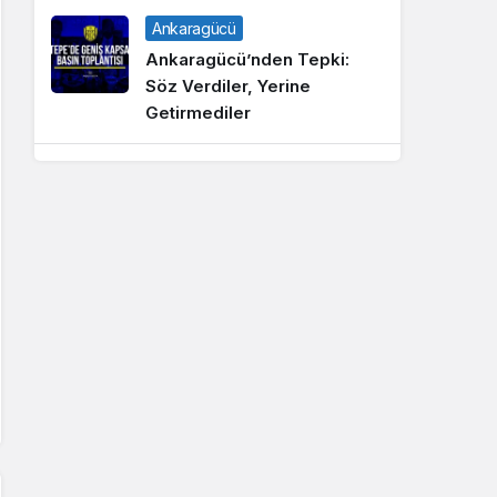
Ankaragücü
Ankaragücü’nden Tepki:
Söz Verdiler, Yerine
Getirmediler
Ankaragücü
Yönetim Görev Dağılımı
Yapıldı
Ankaragücü
Ankaragücü Sponsorlu
Formalar Hakkında
Bilgilendirme