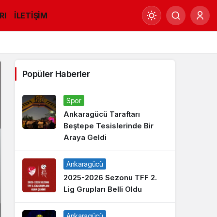
RI
İLETİŞİM
Mod
değiştir
Popüler Haberler
Gündüz Modu
Gündüz modunu seçin.
Spor
Ankaragücü Taraftarı
Beştepe Tesislerinde Bir
Gece Modu
Araya Geldi
Gece modunu seçin.
Ankaragücü
Sistem Modu
Sistem modunu seçin.
2025-2026 Sezonu TFF 2.
Lig Grupları Belli Oldu
Ankaragücü