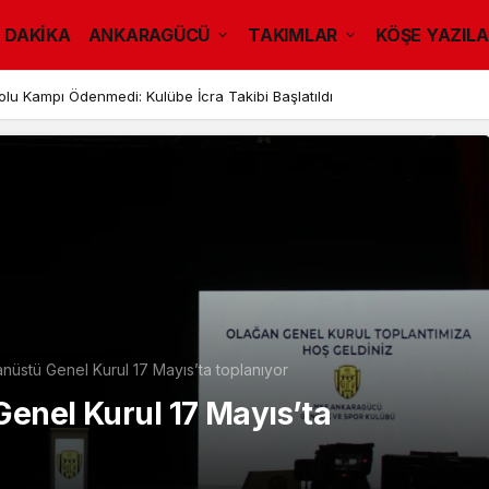
 DAKİKA
ANKARAGÜCÜ
TAKIMLAR
KÖŞE YAZILA
u Kampı Ödenmedi: Kulübe İcra Takibi Başlatıldı
üstü Genel Kurul 17 Mayıs’ta toplanıyor
nel Kurul 17 Mayıs’ta