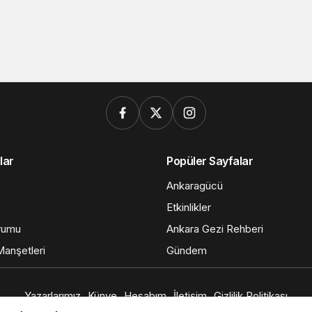
lar
Popüler Sayfalar
Ankaragücü
Etkinlikler
rumu
Ankara Gezi Rehberi
anşetleri
Gündem
Yazarlarımız
Künye
Hesabım
İletişim
Gizlilik Politikası
Başkent Medya © Telif Hakkı 2026, Tüm Hakları Saklıdır