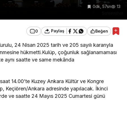
0dk, 57sn
13
Screenshot
Paylaş
0
Beğen
lu, 24 Nisan 2025 tarih ve 205 sayılı kararıyla
lenmesine hükmetti.Kulüp, çoğunluk sağlanamaması
5’te aynı saatte ve same mekânda
saat 14.00’te Kuzey Ankara Kültür ve Kongre
, Keçiören/Ankara adresinde yapılacak. İkinci
yerde ve saatte 24 Mayıs 2025 Cumartesi günü