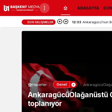
ANASAYFA
SON
12:33
Ankaragücü’nün Bol
SON GELIŞMELER
Genel
Haberler
AnkaragücüOlağan
AnkaragücüOlağanüstü Ge
toplanıyor