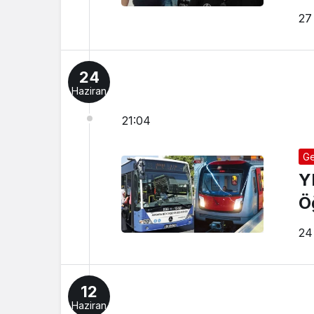
Ye
27
24
Haziran
21:04
Ge
Y
Ö
24
12
Haziran