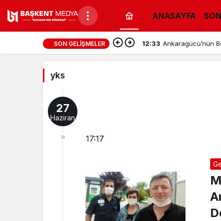
ANASAYFA
SON
yks
12:33
Ankaragücü’nün Bol
SON GELIŞMELER
Haberleri
yks
27
Haziran
17:17
Ge
M
A
D