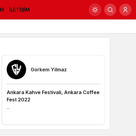
RI
İLETİŞİM
Mod
değiştir
Yazarlarımız
Gündüz Modu
Gündüz modunu seçin.
Gorkem Yilmaz
Gece Modu
Gece modunu seçin.
Ankara Kahve Festivali, Ankara Coffee
Fest 2022
Sistem Modu
...
Sistem modunu seçin.