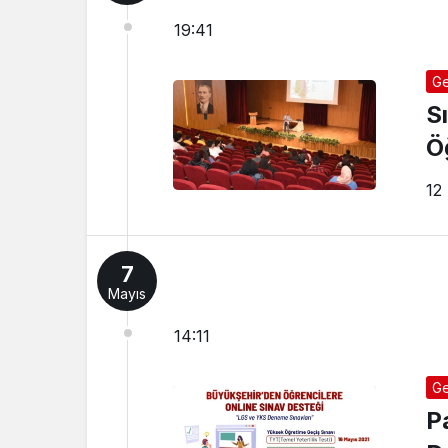
19:41
Ge
S
Ö
12
7
Mayıs
14:11
Ge
P