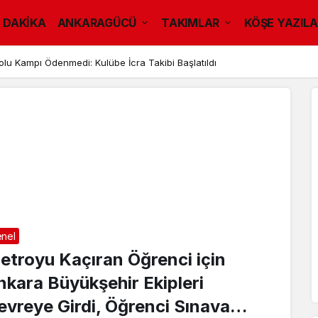
 DAKİKA
ANKARAGÜCÜ
TAKIMLAR
KÖŞE YAZILA
u Kampı Ödenmedi: Kulübe İcra Takibi Başlatıldı
nel
etroyu Kaçıran Öğrenci için
nkara Büyükşehir Ekipleri
evreye Girdi, Öğrenci Sınava