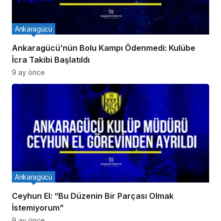
Ankaragücü
Ankaragücü’nün Bolu Kampı Ödenmedi: Kulübe
İcra Takibi Başlatıldı
9 ay önce
Ankaragücü
Ceyhun El: “Bu Düzenin Bir Parçası Olmak
İstemiyorum”
9 ay önce