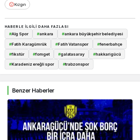
Kızgın
HABERLE ILGILI DAHA FAZLASI
#
Alg Spor
#
ankara
#
ankara büyükşehir belediyesi
#
Fatih Karagümrük
#
Fatih Vatanspor
#
fenerbahçe
#
fikstür
#
fomget
#
galatasaray
#
hakkarigücü
#
Karadeniz ereğli spor
#
trabzonspor
Benzer Haberler