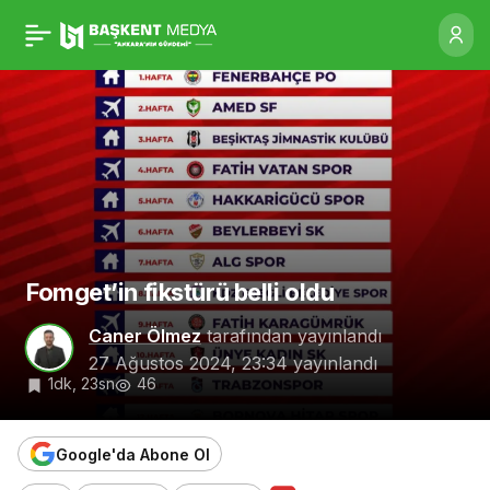
Fomget’in fikstürü belli
0
oldu
Fomget’in fikstürü belli oldu
Caner Ölmez
tarafından yayınlandı
27 Ağustos 2024, 23:34
yayınlandı
1dk, 23sn
46
Google'da Abone Ol