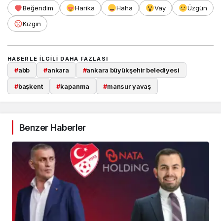
Beğendim
Harika
Haha
Vay
Üzgün
Kızgın
HABERLE ILGILI DAHA FAZLASI
#
abb
#
ankara
#
ankara büyükşehir belediyesi
#
başkent
#
kapanma
#
mansur yavaş
Benzer Haberler