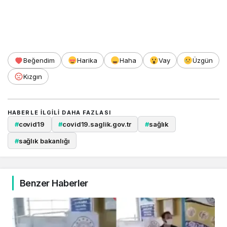
Beğendim
Harika
Haha
Vay
Üzgün
Kızgın
HABERLE ILGILI DAHA FAZLASI
#
covid19
#
covid19.saglik.gov.tr
#
sağlık
#
sağlık bakanlığı
Benzer Haberler