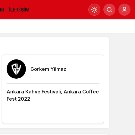
RI
İLETİŞİM
Mod
değiştir
Yazarlarımız
Gündüz Modu
Gündüz modunu seçin.
Gorkem Yilmaz
Gece Modu
Gece modunu seçin.
Ankara Kahve Festivali, Ankara Coffee
Fest 2022
Sistem Modu
...
Sistem modunu seçin.