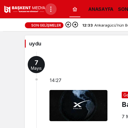
ANASAYFA
SON
uydu
12:33
Ankaragücü’nün Bol
SON GELIŞMELER
Haberleri
uydu
7
Mayıs
14:27
Ge
B
7 