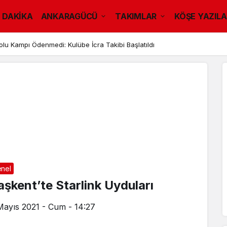
 DAKİKA
ANKARAGÜCÜ
TAKIMLAR
KÖŞE YAZILA
u Kampı Ödenmedi: Kulübe İcra Takibi Başlatıldı
nel
aşkent’te Starlink Uyduları
Mayıs 2021 - Cum - 14:27