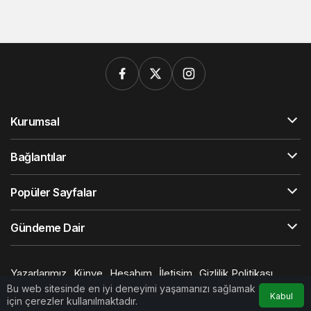
Kurumsal
Bağlantılar
Popüler Sayfalar
Gündeme Dair
Yazarlarımız
Künye
Hesabım
İletişim
Gizlilik Politikası
Başkent Medya © Telif Hakkı 2026, Tüm Hakları Saklıdır
Bu web sitesinde en iyi deneyimi yaşamanızı sağlamak
Kabul
için çerezler kullanılmaktadır.