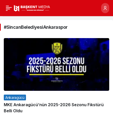
#SincanBelediyesiAnkar
Haberleri
#SincanBelediyesiAnkaraspor
Ankaragücü
MKE Ankaragücü’nün 2025-2026 Sezonu Fikstürü
Belli Oldu