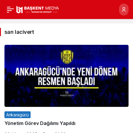
sarı
lacivert
sarı lacivert
Haberleri
Ankaragücü
Yönetim Görev Dağılımı Yapıldı