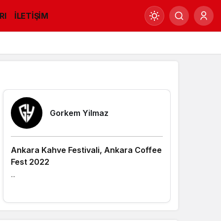
RI
İLETİŞİM
Mod
değiştir
Yazarlarımız
Gündüz Modu
Gündüz modunu seçin.
Gorkem Yilmaz
Gece Modu
Gece modunu seçin.
Ankara Kahve Festivali, Ankara Coffee
Fest 2022
Sistem Modu
...
Sistem modunu seçin.