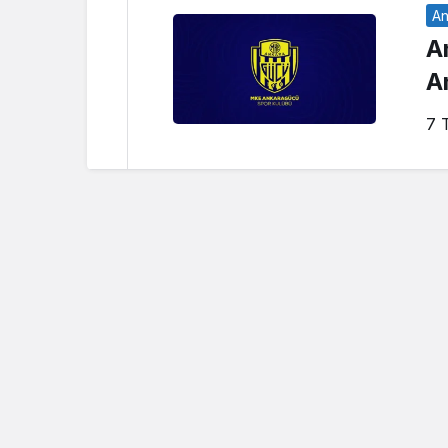
An
A
A
7 