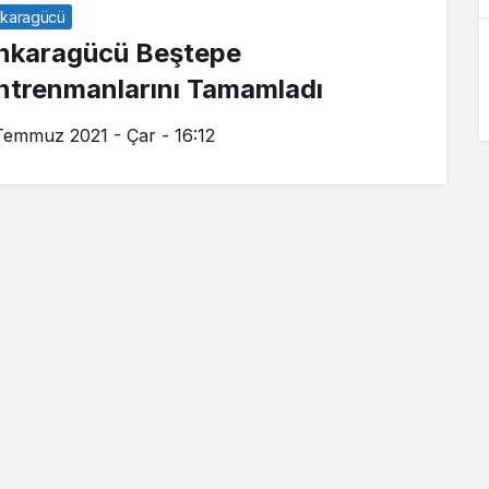
karagücü
nkaragücü Beştepe
ntrenmanlarını Tamamladı
Temmuz 2021 - Çar - 16:12