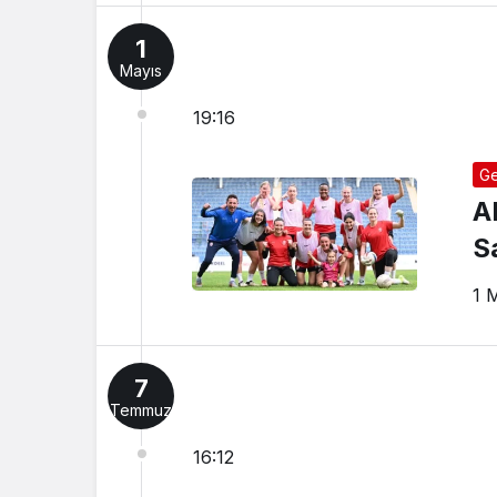
1
Mayıs
19:16
Ge
A
S
1 
7
Temmuz
16:12