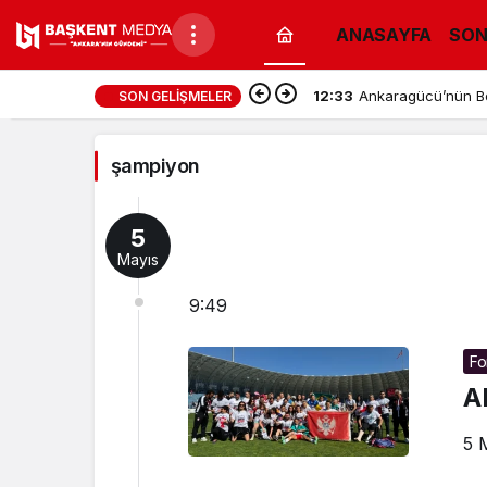
ANASAYFA
SON
şampiyon
12:33
Ankaragücü’nün Bol
SON GELIŞMELER
Haberleri
şampiyon
5
Mayıs
9:49
Fo
A
5 