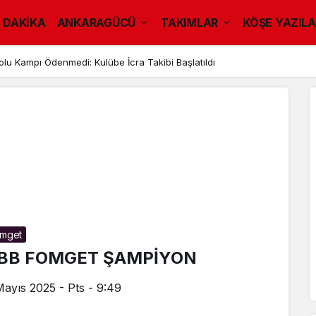
 DAKİKA
ANKARAGÜCÜ
TAKIMLAR
KÖŞE YAZILA
u Kampı Ödenmedi: Kulübe İcra Takibi Başlatıldı
mget
BB FOMGET ŞAMPİYON
Mayıs 2025 - Pts - 9:49