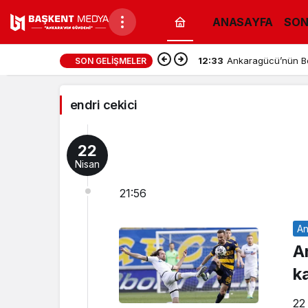
ANASAYFA
SON
endri
12:33
Ankaragücü’nün Bol
SON GELIŞMELER
cekici
Haberleri
endri cekici
22
Nisan
21:56
An
A
k
22