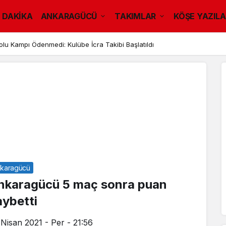
 DAKİKA
ANKARAGÜCÜ
TAKIMLAR
KÖŞE YAZILA
u Kampı Ödenmedi: Kulübe İcra Takibi Başlatıldı
karagücü
nkaragücü 5 maç sonra puan
aybetti
 Nisan 2021 - Per - 21:56