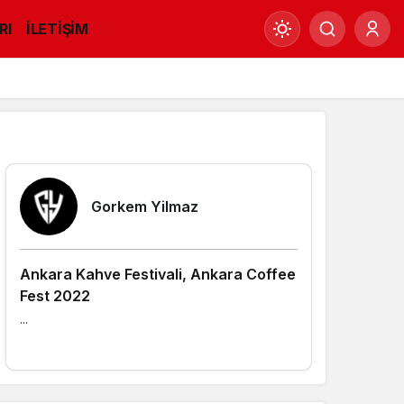
RI
İLETİŞİM
Mod
değiştir
Yazarlarımız
Gündüz Modu
Gündüz modunu seçin.
Gorkem Yilmaz
Gece Modu
Gece modunu seçin.
Ankara Kahve Festivali, Ankara Coffee
Fest 2022
Sistem Modu
...
Sistem modunu seçin.