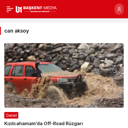
can
aksoy
can aksoy
Haberleri
Genel
Kızılcahamam’da Off-Road Rüzgarı