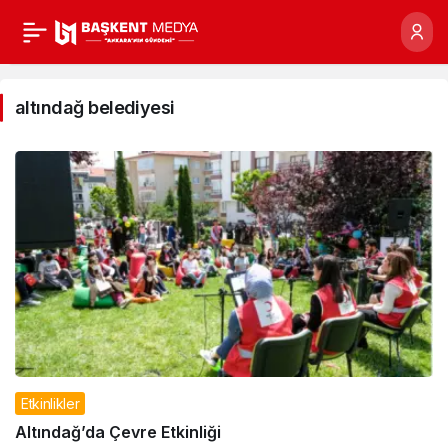
altındağ
belediyesi
altındağ belediyesi
Haberleri
Etkinlikler
Altındağ’da Çevre Etkinliği